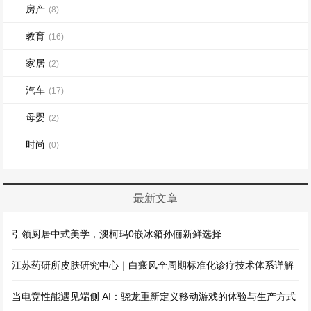
房产
(8)
教育
(16)
家居
(2)
汽车
(17)
母婴
(2)
时尚
(0)
最新文章
引领厨居中式美学，澳柯玛0嵌冰箱孙俪新鲜选择
江苏药研所皮肤研究中心｜白癜风全周期标准化诊疗技术体系详解
当电竞性能遇见端侧 AI：骁龙重新定义移动游戏的体验与生产方式