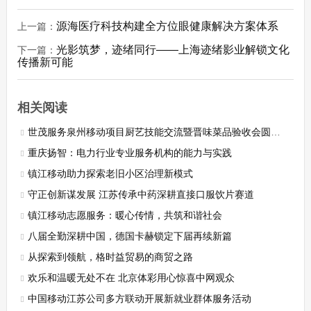
源海医疗科技构建全方位眼健康解决方案体系
上一篇：
光影筑梦，迹绪同行——上海迹绪影业解锁文化
下一篇：
传播新可能
相关阅读
世茂服务泉州移动项目厨艺技能交流暨晋味菜品验收会圆满收官
重庆扬智：电力行业专业服务机构的能力与实践
镇江移动助力探索老旧小区治理新模式
守正创新谋发展 江苏传承中药深耕直接口服饮片赛道
镇江移动志愿服务：暖心传情，共筑和谐社会
八届全勤深耕中国，德国卡赫锁定下届再续新篇
从探索到领航，格时益贸易的商贸之路
欢乐和温暖无处不在 北京体彩用心惊喜中网观众
中国移动江苏公司多方联动开展新就业群体服务活动