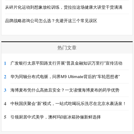
从碎片化运动到想象放松训练，货拉拉这场健康大讲堂干货满满
品牌战略咨询公司怎么选？先避开这三个常见误区
热门文章
1
广发银行太原平阳路支行开展“普及金融知识万里行”宣传活动
2
华为同轴分布式电驱，问界M9 Ultimate背后的“车轮思想者”
3
海博麦布凭什么高效且安全？一文读懂海博麦布的药学优势
4
中秋国庆聚会“新”模式，一站式吃喝玩乐洗尽在北京水裹汤泉！
5
引领厨居中式美学，澳柯玛0嵌冰箱孙俪新鲜选择