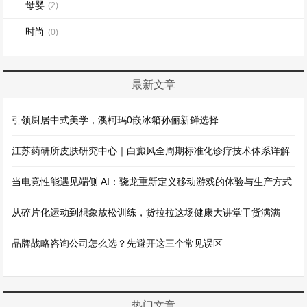
母婴
(2)
时尚
(0)
最新文章
引领厨居中式美学，澳柯玛0嵌冰箱孙俪新鲜选择
江苏药研所皮肤研究中心｜白癜风全周期标准化诊疗技术体系详解
当电竞性能遇见端侧 AI：骁龙重新定义移动游戏的体验与生产方式
从碎片化运动到想象放松训练，货拉拉这场健康大讲堂干货满满
品牌战略咨询公司怎么选？先避开这三个常见误区
热门文章