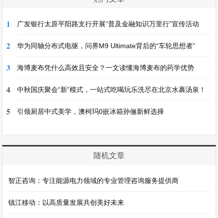
1
广发银行太原平阳路支行开展“普及金融知识万里行”宣传活动
2
华为同轴分布式电驱，问界M9 Ultimate背后的“车轮思想者”
3
海博麦布凭什么高效且安全？一文读懂海博麦布的药学优势
4
中秋国庆聚会“新”模式，一站式吃喝玩乐洗尽在北京水裹汤泉！
5
引领厨居中式美学，澳柯玛0嵌冰箱孙俪新鲜选择
随机文章
智正咨询：专注能源电力领域的专业管理咨询服务提供商
镇江移动：以高质量发展共创美好未来